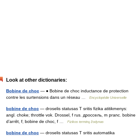
Look at other dictionaries:
Bobine de choc
— ● Bobine de choc inductance de protection
contre les surtensions dans un réseau …
Encyclopédie Universelle
bobine de choc
— droselis statusas T sritis fizika atitikmenys:
angl. choke; throttle vok. Drossel, f rus. дроссель, m pranc. bobine
d’arrêt, f; bobine de choc, f …
Fizikos terminų žodynas
bobine de choc
— droselis statusas T sritis automatika