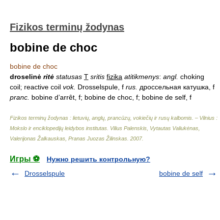
Fizikos terminų žodynas
bobine de choc
bobine de choc
droselinė
ritė
statusas
T
sritis
fizika
atitikmenys
:
angl.
choking
coil; reactive coil
vok.
Drosselspule, f
rus.
дроссельная катушка, f
pranc.
bobine d’arrêt, f; bobine de choc, f; bobine de self, f
Fizikos terminų žodynas : lietuvių, anglų, prancūzų, vokiečių ir rusų kalbomis. – Vilnius :
Mokslo ir enciklopedijų leidybos institutas
.
Vilius Palenskis, Vytautas Valiukėnas,
Valerijonas Žalkauskas, Pranas Juozas Žilinskas
.
2007
.
Игры ⚽
Нужно решить контрольную?
Drosselspule
bobine de self