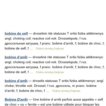
bobine de self
— droselinė ritė statusas T sritis fizika atitikmenys:
angl. choking coil; reactive coil vok. Drosselspule, f rus.
дроссельная катушка, f pranc. bobine d’arrêt, f; bobine de choc, f;
bobine de self, f …
Fizikos terminų žodynas
bobine d’arrêt
— droselinė ritė statusas T sritis fizika atitikmenys:
angl. choking coil; reactive coil vok. Drosselspule, f rus.
дроссельная катушка, f pranc. bobine d’arrêt, f; bobine de choc, f;
bobine de self, f …
Fizikos terminų žodynas
bobine d’arrêt
— droselis statusas T sritis fizika atitikmenys: angl.
choke; throttle vok. Drossel, f rus. дроссель, m pranc. bobine
d’arrêt, f; bobine de choc, f …
Fizikos terminų žodynas
Bobine D'arrêt
— Une bobine d arrêt parfois aussi appelée « self
de choc » ou « ferrite » est une bobine utilisée pour bloquer les