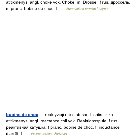
atitikmenys: angl. choke vok. Choke, m; Drossel, f rus. дроссель,
m pranc. bobine de choc, f …
Automatikos terminų žodynas
bobine de choc
— reaktyvioji ritė statusas T sritis fizika
atitikmenys: angl. reactance coil vok. Reaktionsspule, f rus.
реактивная катушка, f pranc. bobine de choc, f; inductance
d’arrêt, f …
Fizikos terminų žodynas