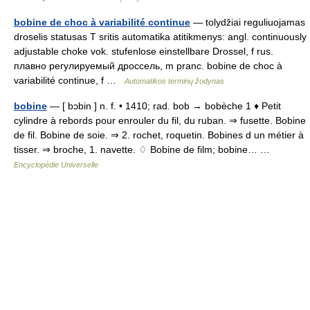
bobine de choc à variabilité continue
— tolydžiai reguliuojamas
droselis statusas T sritis automatika atitikmenys: angl. continuously
adjustable choke vok. stufenlose einstellbare Drossel, f rus.
плавно регулируемый дроссель, m pranc. bobine de choc à
variabilité continue, f …
Automatikos terminų žodynas
bobine
— [ bɔbin ] n. f. • 1410; rad. bob → bobèche 1 ♦ Petit
cylindre à rebords pour enrouler du fil, du ruban. ⇒ fusette. Bobine
de fil. Bobine de soie. ⇒ 2. rochet, roquetin. Bobines d un métier à
tisser. ⇒ broche, 1. navette. ♢ Bobine de film; bobine… …
Encyclopédie Universelle