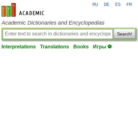
RU
DE
ES
FR
en-academic.com
Academic Dictionaries and Encyclopedias
Search!
Interpretations
Translations
Books
Игры ⚽